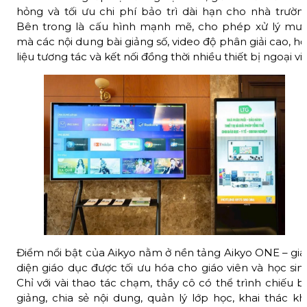
hỏng và tối ưu chi phí bảo trì dài hạn cho nhà trường
Bên trong là cấu hình mạnh mẽ, cho phép xử lý mượ
mà các nội dung bài giảng số, video độ phân giải cao, h
liệu tương tác và kết nối đồng thời nhiều thiết bị ngoại vi.
Điểm nổi bật của Aikyo nằm ở nền tảng Aikyo ONE – gia
diện giáo dục được tối ưu hóa cho giáo viên và học sin
Chỉ với vài thao tác chạm, thầy cô có thể trình chiếu b
giảng, chia sẻ nội dung, quản lý lớp học, khai thác k