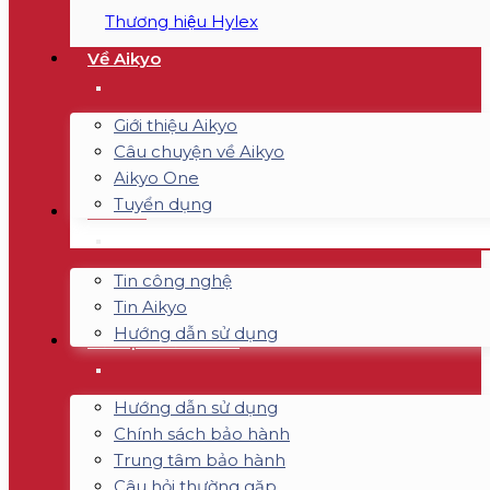
Thương hiệu Hylex
Về Aikyo
Giới thiệu Aikyo
Câu chuyện về Aikyo
Aikyo One
Tuyển dụng
Tin tức
Tin công nghệ
Tin Aikyo
Hướng dẫn sử dụng
Hỗ trợ & Bảo hành
Hướng dẫn sử dụng
Chính sách bảo hành
Trung tâm bảo hành
Câu hỏi thường gặp