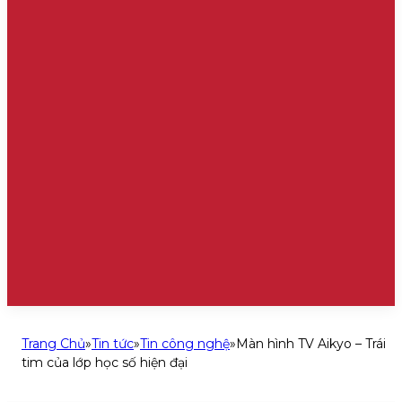
Trang Chủ
»
Tin tức
»
Tin công nghệ
»
Màn hình TV Aikyo – Trái
tim của lớp học số hiện đại