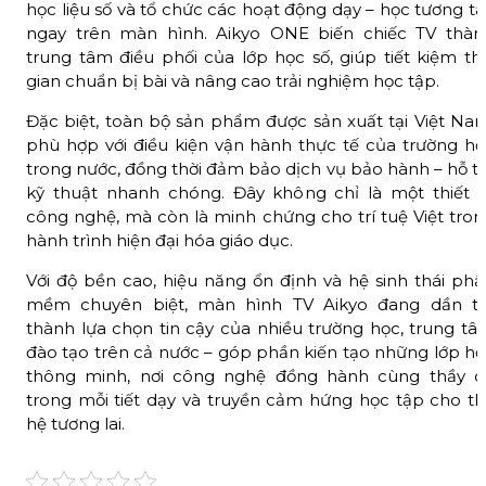
học liệu số và tổ chức các hoạt động dạy – học tương t
ngay trên màn hình. Aikyo ONE biến chiếc TV thàn
trung tâm điều phối của lớp học số, giúp tiết kiệm th
gian chuẩn bị bài và nâng cao trải nghiệm học tập.
Đặc biệt, toàn bộ sản phẩm được sản xuất tại Việt Nam
phù hợp với điều kiện vận hành thực tế của trường họ
trong nước, đồng thời đảm bảo dịch vụ bảo hành – hỗ t
kỹ thuật nhanh chóng. Đây không chỉ là một thiết b
công nghệ, mà còn là minh chứng cho trí tuệ Việt tron
hành trình hiện đại hóa giáo dục.
Với độ bền cao, hiệu năng ổn định và hệ sinh thái phầ
mềm chuyên biệt, màn hình TV Aikyo đang dần tr
thành lựa chọn tin cậy của nhiều trường học, trung tâ
đào tạo trên cả nước – góp phần kiến tạo những lớp họ
thông minh, nơi công nghệ đồng hành cùng thầy c
trong mỗi tiết dạy và truyền cảm hứng học tập cho th
hệ tương lai.