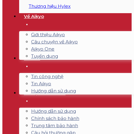
Thương hiệu Hylex
Về Aikyo
Giới thiệu Aikyo
Câu chuyện về Aikyo
Aikyo One
Tuyển dụng
Tin tức
Tin công nghệ
Tin Aikyo
Hướng dẫn sử dụng
Hỗ trợ & Bảo hành
Hướng dẫn sử dụng
Chính sách bảo hành
Trung tâm bảo hành
Câu hỏi thường gặp