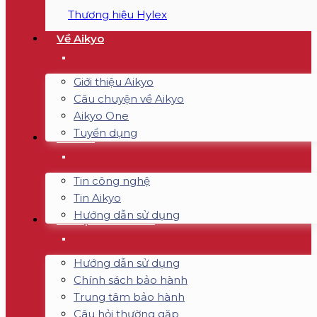
Thương hiệu Hylex
Về Aikyo
Giới thiệu Aikyo
Câu chuyện về Aikyo
Aikyo One
Tuyển dụng
Tin tức
Tin công nghệ
Tin Aikyo
Hướng dẫn sử dụng
Hỗ trợ & Bảo hành
Hướng dẫn sử dụng
Chính sách bảo hành
Trung tâm bảo hành
Câu hỏi thường gặp