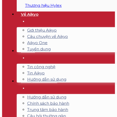
Thương hiệu Hylex
Về Aikyo
Giới thiệu Aikyo
Câu chuyện về Aikyo
Aikyo One
Tuyển dụng
Tin tức
Tin công nghệ
Tin Aikyo
Hướng dẫn sử dụng
Hỗ trợ & Bảo hành
Hướng dẫn sử dụng
Chính sách bảo hành
Trung tâm bảo hành
Câu hỏi thường gặp