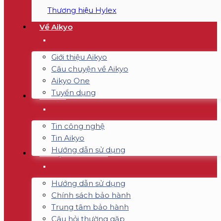
Thương hiệu Hylex
Về Aikyo
Giới thiệu Aikyo
Câu chuyện về Aikyo
Aikyo One
Tuyển dụng
Tin tức
Tin công nghệ
Tin Aikyo
Hướng dẫn sử dụng
Hỗ trợ & Bảo hành
Hướng dẫn sử dụng
Chính sách bảo hành
Trung tâm bảo hành
Câu hỏi thường gặp