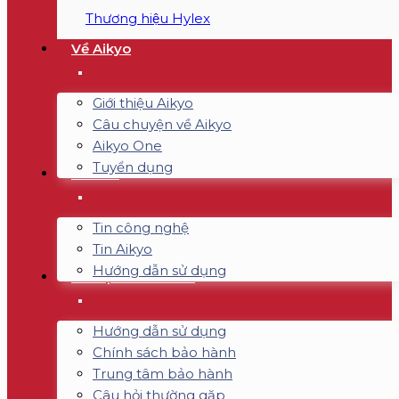
Thương hiệu Hylex
Về Aikyo
Giới thiệu Aikyo
Câu chuyện về Aikyo
Aikyo One
Tuyển dụng
Tin tức
Tin công nghệ
Tin Aikyo
Hướng dẫn sử dụng
Hỗ trợ & Bảo hành
Hướng dẫn sử dụng
Chính sách bảo hành
Trung tâm bảo hành
Câu hỏi thường gặp