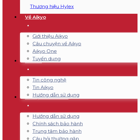
Thương hiệu Hylex
Về Aikyo
Giới thiệu Aikyo
Câu chuyện về Aikyo
Aikyo One
Tuyển dụng
Tin tức
Tin công nghệ
Tin Aikyo
Hướng dẫn sử dụng
Hỗ trợ & Bảo hành
Hướng dẫn sử dụng
Chính sách bảo hành
Trung tâm bảo hành
Câu hỏi thường gặp