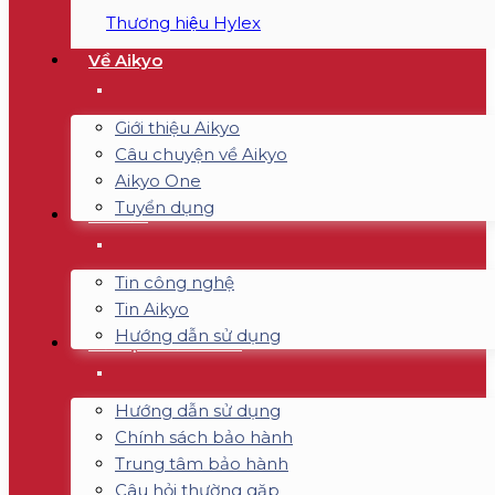
Thương hiệu Hylex
Về Aikyo
Giới thiệu Aikyo
Câu chuyện về Aikyo
Aikyo One
Tuyển dụng
Tin tức
Tin công nghệ
Tin Aikyo
Hướng dẫn sử dụng
Hỗ trợ & Bảo hành
Hướng dẫn sử dụng
Chính sách bảo hành
Trung tâm bảo hành
Câu hỏi thường gặp