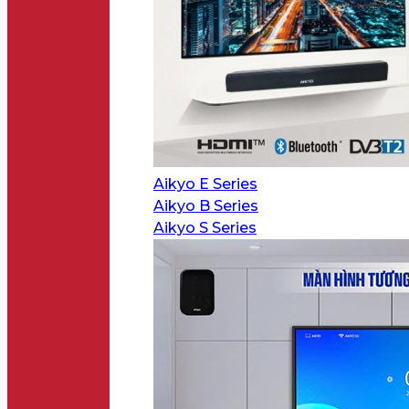
Aikyo E Series
Aikyo B Series
Aikyo S Series